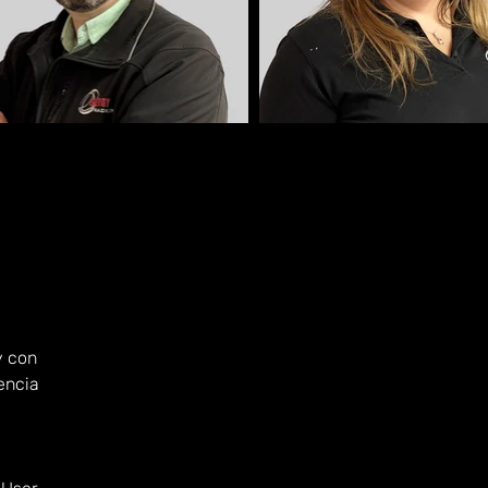
y con
encia