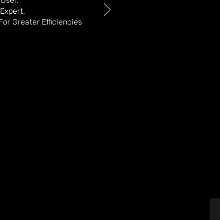
 User.
Expert.
or Greater Efficiencies