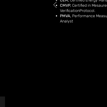
CEM,
Certified Energy Man
CMVP,
Certified in Mesaur
VerificationProtocol.
PMVA,
Performance Measur
Analyst