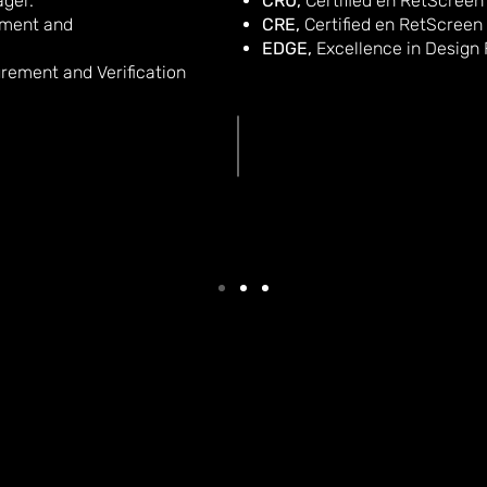
ager.
CRU,
Certified en RetScreen
ement and
CRE,
Certified en RetScreen 
EDGE,
Excellence in Design F
ement and Verification