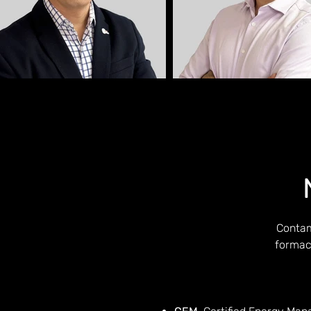
Contam
formaci