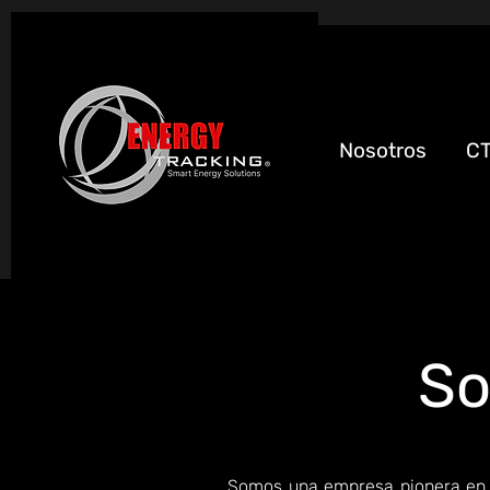
Nosotros
C
So
Somos una empresa pionera en ef